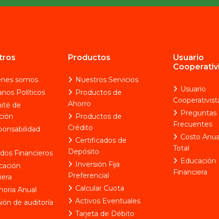
tros
Productos
Usuario
Cooperativ
énes somos
Nuestros Servicios
Usuario
nos Políticos
Productos de
Cooperativist
Ahorro
ité de
Preguntas
ción
Productos de
Frecuentes
Crédito
onsabilidad
Costo Anua
Certificados de
Total
Depósito
dos Financieros
Educación
Inversión Fija
cación
Financiera
Preferencial
iera
Calcular Cuota
oria Anual
Activos Eventuales
ión de auditoría
Tarjeta de Débito