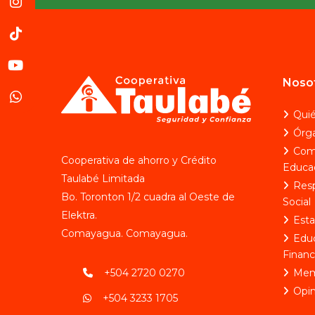
Noso
Qui
Órga
Com
Cooperativa de ahorro y Crédito
Educa
Taulabé Limitada
Resp
Bo. Toronton 1/2 cuadra al Oeste de
Social
Elektra.
Esta
Comayagua. Comayagua.
Edu
Financ
+504 2720 0270
Mem
Opin
+504 3233 1705