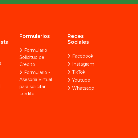
2025-09-10
Campaña Dia De La Madre
2025
Formularios
Redes
2025-05-05
ista
Sociales
Formulario
Facebook
Solicitud de
a
Campaña De Verano 2025
Instagram
Credito
2025-04-14
TikTok
Formulario -
Asesoría Virtual
Youtube
l
para solicitar
Whatsapp
crédito
Campaña Contra El
Cáncer 2025
2025-10-14